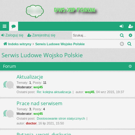
Szuk
UI
Zaloguj się
or
Zarejestruj się
al
ar
S
C
Indeks witryny
a
Serwis Ludowe Wojsko Polskie
og
ej
z
Serwis Ludowe Wojsko Polskie
K
uj
es
u
_L
si
tru
k
Forum
a
IN
ę
j
Aktualizacje
j
K
si
Tematy
:
1
,
Posty
:
11
Moderator:
woj45
S
ę
Ostatni post:
Re: kolejna aktualizacja
autor:
woj45
, 04 wrz 2015, 19:37
Prace nad serwisem
Tematy
:
3
,
Posty
:
4
Moderator:
woj45
Ostatni post:
Dostosowanie stron statycznych
autor:
doctor
, 16 lip 2021, 15:50
Pytania, uwagi, dyskusje