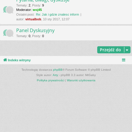
Tematy
:
2
,
Posty
:
9
Moderator:
woj45
Ostatni post:
Re: Jak i gdzie znalesc inform
autor:
virtualbob
, 10 sty 2017, 12:07
Panel Dyskusyjny
Tematy
:
0
,
Posty
:
0
Przejdź do
Indeks witryny
Technologię dostarcza
phpBB
® Forum Software © phpBB Limited
Style autor:
Arty
- phpBB 3.3 autor: MrGaby
Polityka prywatności
|
Warunki użytkowania