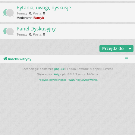
Pytania, uwagi, dyskusje
Tematy
:
0
,
Posty
:
0
Moderator:
Butryk
Panel Dyskusyjny
Tematy
:
0
,
Posty
:
0
Przejdź do
Indeks witryny
Technologię dostarcza
phpBB
® Forum Software © phpBB Limited
Style autor:
Arty
- phpBB 3.3 autor: MrGaby
Polityka prywatności
|
Warunki użytkowania