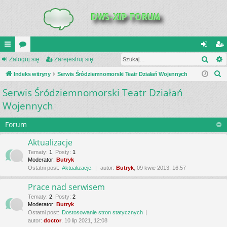
Szuk
UI
Zaloguj się
or
Zarejestruj się
al
ar
S
C
Indeks witryny
a
Serwis Śródziemnomorski Teatr Działań Wojennych
og
ej
z
Serwis Śródziemnomorski Teatr Działań
K
uj
es
u
Wojennych
_L
si
tru
k
a
IN
ę
j
Forum
j
K
si
Aktualizacje
S
ę
Tematy
:
1
,
Posty
:
1
Moderator:
Butryk
Ostatni post:
Aktualizacje.
autor:
Butryk
, 09 kwie 2013, 16:57
Prace nad serwisem
Tematy
:
2
,
Posty
:
2
Moderator:
Butryk
Ostatni post:
Dostosowanie stron statycznych
autor:
doctor
, 10 lip 2021, 12:08