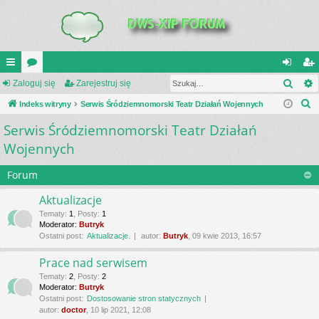
Szuk
UI
Zaloguj się
or
Zarejestruj się
al
ar
S
C
Indeks witryny
a
Serwis Śródziemnomorski Teatr Działań Wojennych
og
ej
z
Serwis Śródziemnomorski Teatr Działań
K
uj
es
u
Wojennych
_L
si
tru
k
a
IN
ę
j
Forum
j
K
si
Aktualizacje
S
ę
Tematy
:
1
,
Posty
:
1
Moderator:
Butryk
Ostatni post:
Aktualizacje.
autor:
Butryk
, 09 kwie 2013, 16:57
Prace nad serwisem
Tematy
:
2
,
Posty
:
2
Moderator:
Butryk
Ostatni post:
Dostosowanie stron statycznych
autor:
doctor
, 10 lip 2021, 12:08