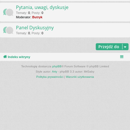
Pytania, uwagi, dyskusje
Tematy
:
0
,
Posty
:
0
Moderator:
Butryk
Panel Dyskusyjny
Tematy
:
0
,
Posty
:
0
Przejdź do
Indeks witryny
Technologię dostarcza
phpBB
® Forum Software © phpBB Limited
Style autor:
Arty
- phpBB 3.3 autor: MrGaby
Polityka prywatności
|
Warunki użytkowania