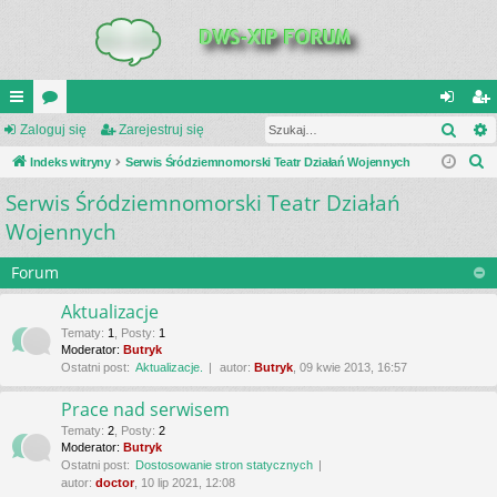
Szuk
UI
Zaloguj się
or
Zarejestruj się
al
ar
S
C
Indeks witryny
a
Serwis Śródziemnomorski Teatr Działań Wojennych
og
ej
z
Serwis Śródziemnomorski Teatr Działań
K
uj
es
u
Wojennych
_L
si
tru
k
a
IN
ę
j
Forum
j
K
si
Aktualizacje
S
ę
Tematy
:
1
,
Posty
:
1
Moderator:
Butryk
Ostatni post:
Aktualizacje.
autor:
Butryk
, 09 kwie 2013, 16:57
Prace nad serwisem
Tematy
:
2
,
Posty
:
2
Moderator:
Butryk
Ostatni post:
Dostosowanie stron statycznych
autor:
doctor
, 10 lip 2021, 12:08