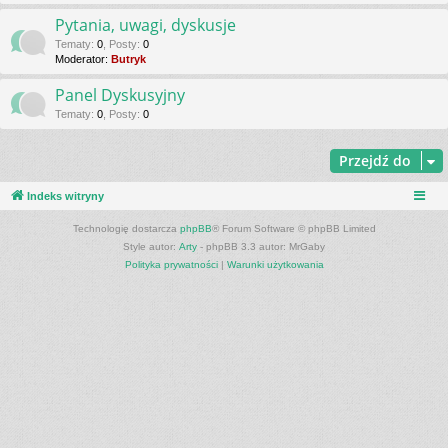
Pytania, uwagi, dyskusje
Tematy
:
0
,
Posty
:
0
Moderator:
Butryk
Panel Dyskusyjny
Tematy
:
0
,
Posty
:
0
Przejdź do
Indeks witryny
Technologię dostarcza
phpBB
® Forum Software © phpBB Limited
Style autor:
Arty
- phpBB 3.3 autor: MrGaby
Polityka prywatności
|
Warunki użytkowania