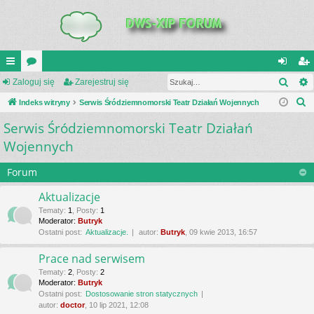
Szuk
UI
Zaloguj się
or
Zarejestruj się
al
ar
S
C
Indeks witryny
a
Serwis Śródziemnomorski Teatr Działań Wojennych
og
ej
z
Serwis Śródziemnomorski Teatr Działań
K
uj
es
u
Wojennych
_L
si
tru
k
a
IN
ę
j
Forum
j
K
si
Aktualizacje
S
ę
Tematy
:
1
,
Posty
:
1
Moderator:
Butryk
Ostatni post:
Aktualizacje.
autor:
Butryk
, 09 kwie 2013, 16:57
Prace nad serwisem
Tematy
:
2
,
Posty
:
2
Moderator:
Butryk
Ostatni post:
Dostosowanie stron statycznych
autor:
doctor
, 10 lip 2021, 12:08