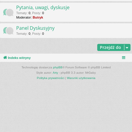
Pytania, uwagi, dyskusje
Tematy
:
0
,
Posty
:
0
Moderator:
Butryk
Panel Dyskusyjny
Tematy
:
0
,
Posty
:
0
Przejdź do
Indeks witryny
Technologię dostarcza
phpBB
® Forum Software © phpBB Limited
Style autor:
Arty
- phpBB 3.3 autor: MrGaby
Polityka prywatności
|
Warunki użytkowania