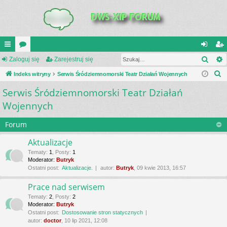
Szuk
UI
Zaloguj się
or
Zarejestruj się
al
ar
S
C
Indeks witryny
a
Serwis Śródziemnomorski Teatr Działań Wojennych
og
ej
z
Serwis Śródziemnomorski Teatr Działań
K
uj
es
u
Wojennych
_L
si
tru
k
a
IN
ę
j
Forum
j
K
si
Aktualizacje
S
ę
Tematy
:
1
,
Posty
:
1
Moderator:
Butryk
Ostatni post:
Aktualizacje.
autor:
Butryk
, 09 kwie 2013, 16:57
Prace nad serwisem
Tematy
:
2
,
Posty
:
2
Moderator:
Butryk
Ostatni post:
Dostosowanie stron statycznych
autor:
doctor
, 10 lip 2021, 12:08