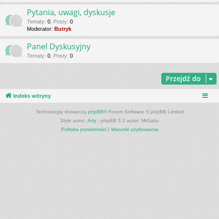
Pytania, uwagi, dyskusje
Tematy
:
0
,
Posty
:
0
Moderator:
Butryk
Panel Dyskusyjny
Tematy
:
0
,
Posty
:
0
Przejdź do
Indeks witryny
Technologię dostarcza
phpBB
® Forum Software © phpBB Limited
Style autor:
Arty
- phpBB 3.3 autor: MrGaby
Polityka prywatności
|
Warunki użytkowania