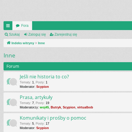
Fora
UI
Szukaj
Zaloguj się
Zarejestruj się
C
Indeks witryny
Inne
K
Inne
_L
Forum
IN
Jeśli nie historia to co?
K
Tematy
:
1
,
Posty
:
1
Moderator:
Scypion
S
Prasa, artykuły
Tematy
:
7
,
Posty
:
19
Moderatorzy:
woj45
,
Butryk
,
Scypion
,
virtualbob
Komunikaty i prośby o pomoc
Tematy
:
5
,
Posty
:
17
Moderator:
Scypion