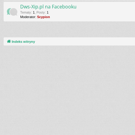
Dws-Xip.pl na Facebooku
Tematy
:
1
,
Posty
:
1
Moderator:
Scypion
Indeks witryny