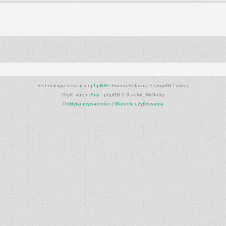
Technologię dostarcza
phpBB
® Forum Software © phpBB Limited
Style autor:
Arty
- phpBB 3.3 autor: MrGaby
Polityka prywatności
|
Warunki użytkowania