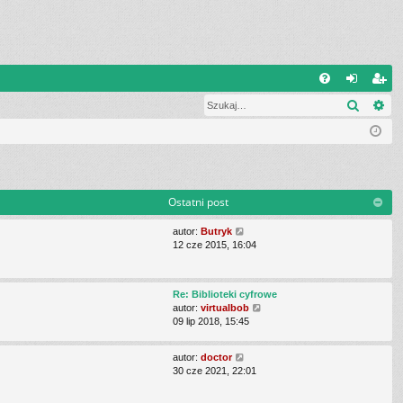
Q
Szukaj
Wy
FA
al
ar
Q
og
ej
uj
es
si
tru
Ostatni post
ę
j
W
autor:
Butryk
si
y
12 cze 2015, 16:04
ś
ę
w
i
Re: Biblioteki cyfrowe
e
W
autor:
virtualbob
t
y
09 lip 2018, 15:45
l
ś
n
w
a
W
autor:
doctor
i
j
y
30 cze 2021, 22:01
e
n
ś
t
o
w
l