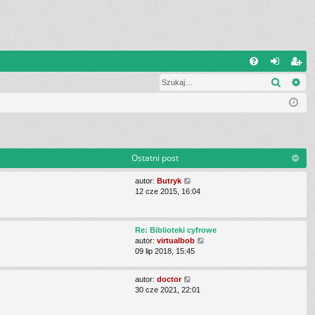
Q
Szukaj
Wy
FA
al
ar
Q
og
ej
uj
es
si
tru
Ostatni post
ę
j
W
autor:
Butryk
si
y
12 cze 2015, 16:04
ś
ę
w
i
Re: Biblioteki cyfrowe
e
W
autor:
virtualbob
t
y
09 lip 2018, 15:45
l
ś
n
w
a
W
autor:
doctor
i
j
y
30 cze 2021, 22:01
e
n
ś
t
o
w
l