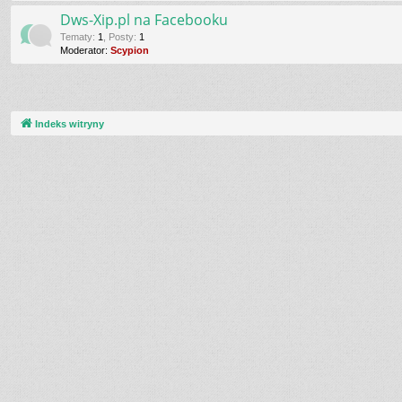
Dws-Xip.pl na Facebooku
Tematy
:
1
,
Posty
:
1
Moderator:
Scypion
Indeks witryny