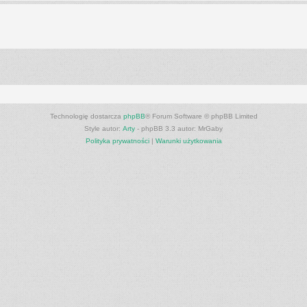
Technologię dostarcza
phpBB
® Forum Software © phpBB Limited
Style autor:
Arty
- phpBB 3.3 autor: MrGaby
Polityka prywatności
|
Warunki użytkowania