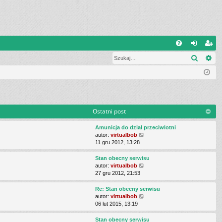
Q
Szukaj
Wy
FA
al
ar
Q
og
ej
uj
es
si
tru
Ostatni post
ę
j
Amunicja do dział przeciwlotni
si
W
autor:
virtualbob
y
11 gru 2012, 13:28
ę
ś
w
Stan obecny serwisu
i
W
autor:
virtualbob
e
y
27 gru 2012, 21:53
t
ś
l
w
Re: Stan obecny serwisu
n
i
W
autor:
virtualbob
a
e
y
06 lut 2015, 13:19
j
t
ś
n
l
w
Stan obecny serwisu