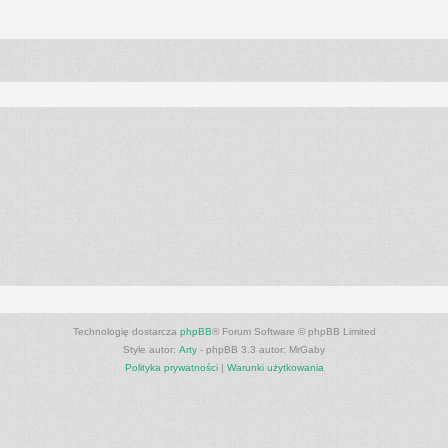
anie zaawansowane
Technologię dostarcza
phpBB
® Forum Software © phpBB Limited
Style autor:
Arty
- phpBB 3.3 autor: MrGaby
Polityka prywatności
|
Warunki użytkowania