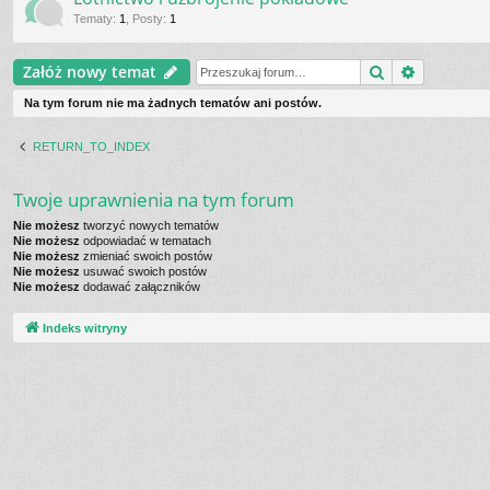
Tematy
:
1
,
Posty
:
1
Szukaj
Wyszukiw
Załóż nowy temat
Na tym forum nie ma żadnych tematów ani postów.
RETURN_TO_INDEX
Twoje uprawnienia na tym forum
Nie możesz
tworzyć nowych tematów
Nie możesz
odpowiadać w tematach
Nie możesz
zmieniać swoich postów
Nie możesz
usuwać swoich postów
Nie możesz
dodawać załączników
Indeks witryny