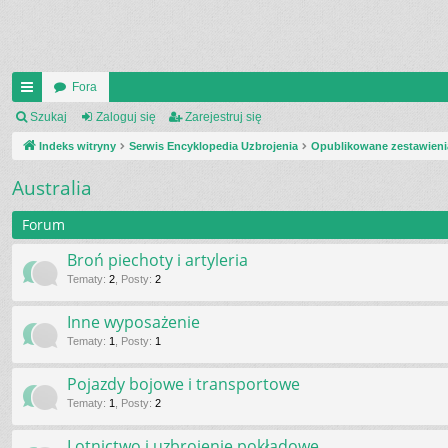
Fora
UI
Szukaj
Zaloguj się
Zarejestruj się
C
Indeks witryny
Serwis Encyklopedia Uzbrojenia
Opublikowane zestawieni
K
Australia
_L
Forum
IN
Broń piechoty i artyleria
K
Tematy
:
2
,
Posty
:
2
S
Inne wyposażenie
Tematy
:
1
,
Posty
:
1
Pojazdy bojowe i transportowe
Tematy
:
1
,
Posty
:
2
Lotnictwo i uzbrojenie pokładowe