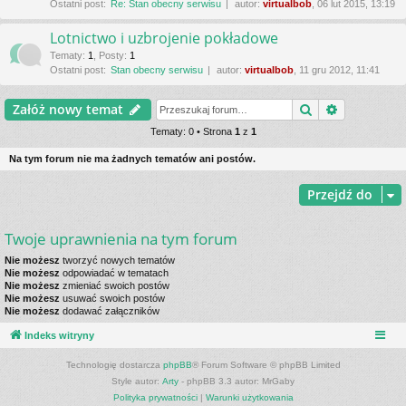
Ostatni post:
Re: Stan obecny serwisu
autor:
virtualbob
, 06 lut 2015, 13:19
Lotnictwo i uzbrojenie pokładowe
Tematy
:
1
,
Posty
:
1
Ostatni post:
Stan obecny serwisu
autor:
virtualbob
, 11 gru 2012, 11:41
Szukaj
Wyszukiwa
Załóż nowy temat
Tematy: 0 • Strona
1
z
1
Na tym forum nie ma żadnych tematów ani postów.
Przejdź do
Twoje uprawnienia na tym forum
Nie możesz
tworzyć nowych tematów
Nie możesz
odpowiadać w tematach
Nie możesz
zmieniać swoich postów
Nie możesz
usuwać swoich postów
Nie możesz
dodawać załączników
Indeks witryny
Technologię dostarcza
phpBB
® Forum Software © phpBB Limited
Style autor:
Arty
- phpBB 3.3 autor: MrGaby
Polityka prywatności
|
Warunki użytkowania