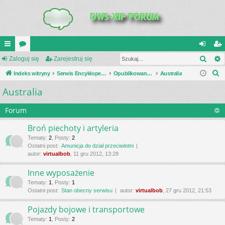
Szuk
UI
Zaloguj się
or
Zarejestruj się
al
ar
S
C
Indeks witryny
a
Serwis Encyklopedia Uzbrojenia
Opublikowane zestawienia
Australia
og
ej
z
Australia
K
uj
es
u
_L
si
tru
k
Forum
a
IN
ę
j
Broń piechoty i artyleria
j
K
si
Tematy
:
2
,
Posty
:
2
Ostatni post:
Amunicja do dział przeciwlotni
S
ę
autor:
virtualbob
, 11 gru 2012, 13:28
Inne wyposażenie
Tematy
:
1
,
Posty
:
1
Ostatni post:
Stan obecny serwisu
autor:
virtualbob
, 27 gru 2012, 21:53
Pojazdy bojowe i transportowe
Tematy
:
1
,
Posty
:
2