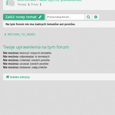
Tematy
:
1
,
Posty
:
1
Szukaj
Wyszukiw
Załóż nowy temat
Na tym forum nie ma żadnych tematów ani postów.
RETURN_TO_INDEX
Twoje uprawnienia na tym forum
Nie możesz
tworzyć nowych tematów
Nie możesz
odpowiadać w tematach
Nie możesz
zmieniać swoich postów
Nie możesz
usuwać swoich postów
Nie możesz
dodawać załączników
Indeks witryny