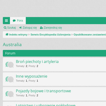
Fora
UI
Szukaj
Zaloguj się
Zarejestruj się
C
Indeks witryny
Serwis Encyklopedia Uzbrojenia
Opublikowane zestawieni
K
Australia
_L
Forum
IN
Broń piechoty i artyleria
K
Tematy
:
2
,
Posty
:
2
S
Inne wyposażenie
Tematy
:
1
,
Posty
:
1
Pojazdy bojowe i transportowe
Tematy
:
1
,
Posty
:
2
Lotnictwo i uzbrojenie pokładowe