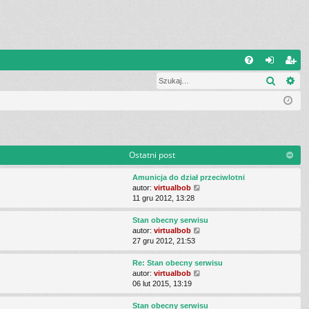
Q
Szukaj
Wy
FA
al
ar
Q
og
ej
uj
es
si
tru
Ostatni post
ę
j
Amunicja do dział przeciwlotni
si
W
autor:
virtualbob
y
11 gru 2012, 13:28
ę
ś
w
Stan obecny serwisu
i
W
autor:
virtualbob
e
y
27 gru 2012, 21:53
t
ś
l
w
Re: Stan obecny serwisu
n
i
W
autor:
virtualbob
a
e
y
06 lut 2015, 13:19
j
t
ś
n
l
w
Stan obecny serwisu