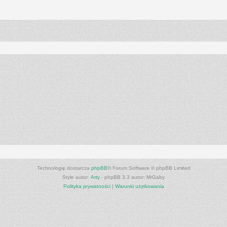
anie zaawansowane
Technologię dostarcza
phpBB
® Forum Software © phpBB Limited
Style autor:
Arty
- phpBB 3.3 autor: MrGaby
Polityka prywatności
|
Warunki użytkowania