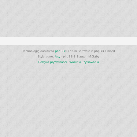
Technologię dostarcza
phpBB
® Forum Software © phpBB Limited
Style autor:
Arty
- phpBB 3.3 autor: MrGaby
Polityka prywatności
|
Warunki użytkowania