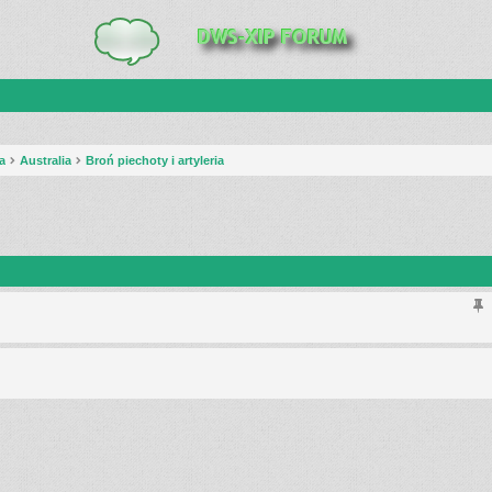
a
Australia
Broń piechoty i artyleria
anie zaawansowane