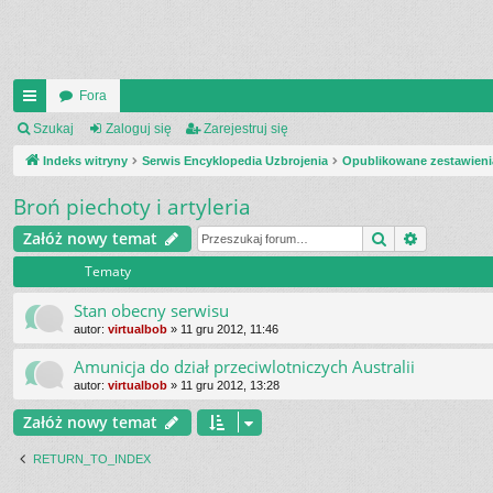
Fora
UI
Szukaj
Zaloguj się
Zarejestruj się
C
Indeks witryny
Serwis Encyklopedia Uzbrojenia
Opublikowane zestawieni
K
Broń piechoty i artyleria
_L
Szukaj
Wyszukiw
Załóż nowy temat
IN
Tematy
K
Stan obecny serwisu
S
autor:
virtualbob
»
11 gru 2012, 11:46
Amunicja do dział przeciwlotniczych Australii
autor:
virtualbob
»
11 gru 2012, 13:28
Załóż nowy temat
RETURN_TO_INDEX