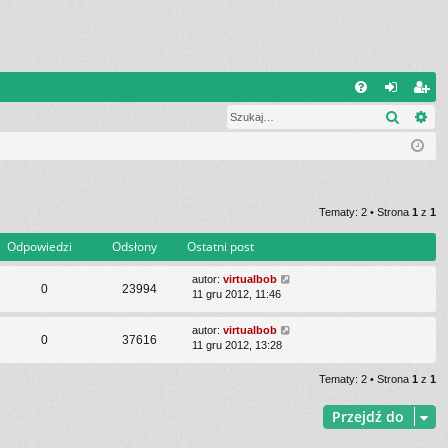
Q
Szukaj
Wy
FA
al
ar
Q
og
ej
uj
es
si
tru
Tematy: 2 • Strona
1
z
1
ę
j
Odpowiedzi
Odsłony
Ostatni post
si
autor:
virtualbob
0
23994
11 gru 2012, 11:46
ę
autor:
virtualbob
0
37616
11 gru 2012, 13:28
Tematy: 2 • Strona
1
z
1
Przejdź do