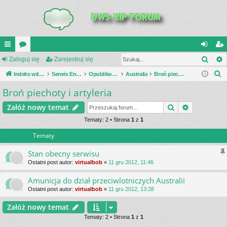
Szuk
UI
Zaloguj się
or
Zarejestruj się
al
ar
S
C
Indeks witryny
a
Serwis Encyklopedia Uzbrojenia
Opublikowane zestawienia
Australia
Broń piechoty i artyleria
og
ej
z
Broń piechoty i artyleria
K
uj
es
u
_L
si
tru
Szukaj
Wyszukiwa
Załóż nowy temat
k
a
IN
Tematy: 2 • Strona
1
z
1
ę
j
j
Tematy
K
si
S
ę
Stan obecny serwisu
Ostatni post autor:
virtualbob
«
11 gru 2012, 11:46
Amunicja do dział przeciwlotniczych Australii
Ostatni post autor:
virtualbob
«
11 gru 2012, 13:28
Załóż nowy temat
Tematy: 2 • Strona
1
z
1