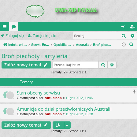
Szuk
UI
Zaloguj się
or
Zarejestruj się
al
ar
S
C
Indeks witryny
a
Serwis Encyklopedia Uzbrojenia
Opublikowane zestawienia
Australia
Broń piechoty i artyleria
og
ej
z
Broń piechoty i artyleria
K
uj
es
u
_L
si
tru
Szukaj
Wyszukiwa
Załóż nowy temat
k
a
IN
Tematy: 2 • Strona
1
z
1
ę
j
j
Tematy
K
si
S
ę
Stan obecny serwisu
Ostatni post autor:
virtualbob
«
11 gru 2012, 11:46
Amunicja do dział przeciwlotniczych Australii
Ostatni post autor:
virtualbob
«
11 gru 2012, 13:28
Załóż nowy temat
Tematy: 2 • Strona
1
z
1