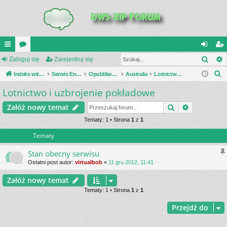
Szuk
UI
Zaloguj się
or
Zarejestruj się
al
ar
S
C
Indeks witryny
a
Serwis Encyklopedia Uzbrojenia
Opublikowane zestawienia
Australia
Lotnictwo i uzbrojenie pokładowe
og
ej
z
Lotnictwo i uzbrojenie pokładowe
K
uj
es
u
_L
si
tru
Szukaj
Wyszukiwa
Załóż nowy temat
k
a
IN
Tematy: 1 • Strona
1
z
1
ę
j
j
Tematy
K
si
S
ę
Stan obecny serwisu
Ostatni post autor:
virtualbob
«
11 gru 2012, 11:41
Załóż nowy temat
Tematy: 1 • Strona
1
z
1
Przejdź do