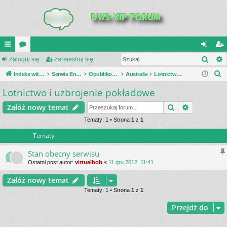
Szuk
UI
Zaloguj się
or
Zarejestruj się
al
ar
S
C
Indeks witryny
a
Serwis Encyklopedia Uzbrojenia
Opublikowane zestawienia
Australia
Lotnictwo i uzbrojenie pokładowe
og
ej
z
Lotnictwo i uzbrojenie pokładowe
K
uj
es
u
_L
si
tru
Szukaj
Wyszukiwa
Załóż nowy temat
k
a
IN
Tematy: 1 • Strona
1
z
1
ę
j
j
Tematy
K
si
S
ę
Stan obecny serwisu
Ostatni post autor:
virtualbob
«
11 gru 2012, 11:41
Załóż nowy temat
Tematy: 1 • Strona
1
z
1
Przejdź do