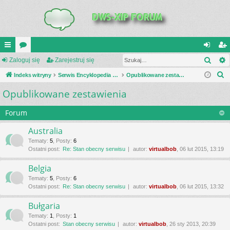
Szuk
UI
Zaloguj się
or
Zarejestruj się
al
ar
S
C
Indeks witryny
a
Serwis Encyklopedia Uzbrojenia
Opublikowane zestawienia
og
ej
z
Opublikowane zestawienia
K
uj
es
u
_L
si
tru
k
Forum
a
IN
ę
j
Australia
j
K
si
Tematy
:
5
,
Posty
:
6
Ostatni post:
Re: Stan obecny serwisu
autor:
virtualbob
, 06 lut 2015, 13:19
S
ę
Belgia
Tematy
:
5
,
Posty
:
6
Ostatni post:
Re: Stan obecny serwisu
autor:
virtualbob
, 06 lut 2015, 13:32
Bułgaria
Tematy
:
1
,
Posty
:
1
Ostatni post:
Stan obecny serwisu
autor:
virtualbob
, 26 sty 2013, 20:39