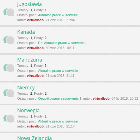
Jugosławia
Tematy
:
1
,
Posty
:
1
Ostatni post:
Aktualne prace w serwisie
autor:
virtualbob
, 21 cze 2013, 21:04
Kanada
Tematy
:
1
,
Posty
:
2
Ostatni post:
Re: Aktualne prace w serwisie
autor:
virtualbob
, 30 wrz 2013, 16:11
Mandżuria
Tematy
:
1
,
Posty
:
1
Ostatni post:
Aktualne prace w serwisie
autor:
virtualbob
, 21 cze 2013, 21:11
Niemcy
Tematy
:
2
,
Posty
:
2
Ostatni post:
Opublikowane zestawienia
autor:
virtualbob
, 04 lis 2015, 20:32
Norwegia
Tematy
:
1
,
Posty
:
1
Ostatni post:
Aktualne prace w serwisie
autor:
virtualbob
, 21 cze 2013, 21:14
Nowa Zelandia