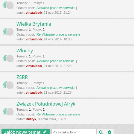
Tematy
:
1
,
Posty
:
1
Ostatni post:
Aktualne prace w serwisie
autor:
virtualbob
, 21 cze 2013, 21:24
Wielka Brytania
Tematy
:
1
,
Posty
:
2
Ostatni post:
Re: Aktualne prace w serwisie
autor:
virtualbob
, 14 wrz 2014, 10:33
Włochy
Tematy
:
1
,
Posty
:
1
Ostatni post:
Aktualne prace w serwisie
autor:
virtualbob
, 21 cze 2013, 21:26
ZSRR
Tematy
:
1
,
Posty
:
1
Ostatni post:
Aktualne prace w serwisie
autor:
virtualbob
, 21 cze 2013, 21:28
Związek Południowej Afryki
Tematy
:
1
,
Posty
:
2
Ostatni post:
Re: Aktualne prace w serwisie
autor:
Butryk
, 30 mar 2014, 13:09
Szukaj
Wyszukiwa
Załóż nowy temat