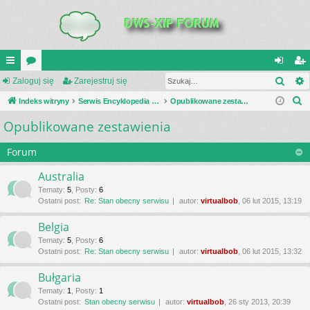
Szuk
UI
Zaloguj się
or
Zarejestruj się
al
ar
S
C
Indeks witryny
a
Serwis Encyklopedia Uzbrojenia
Opublikowane zestawienia
og
ej
z
Opublikowane zestawienia
K
uj
es
u
_L
si
tru
k
Forum
a
IN
ę
j
Australia
j
K
si
Tematy
:
5
,
Posty
:
6
Ostatni post:
Re: Stan obecny serwisu
autor:
virtualbob
, 06 lut 2015, 13:19
S
ę
Belgia
Tematy
:
5
,
Posty
:
6
Ostatni post:
Re: Stan obecny serwisu
autor:
virtualbob
, 06 lut 2015, 13:32
Bułgaria
Tematy
:
1
,
Posty
:
1
Ostatni post:
Stan obecny serwisu
autor:
virtualbob
, 26 sty 2013, 20:39