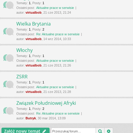
Tematy
:
1
,
Posty
:
1
Ostatni post:
Aktualne prace w serwisie
autor:
virtualbob
, 21 cze 2013, 21:24
Wielka Brytania
Tematy
:
1
,
Posty
:
2
Ostatni post:
Re: Aktualne prace w serwisie
autor:
virtualbob
, 14 wrz 2014, 10:33
Włochy
Tematy
:
1
,
Posty
:
1
Ostatni post:
Aktualne prace w serwisie
autor:
virtualbob
, 21 cze 2013, 21:26
ZSRR
Tematy
:
1
,
Posty
:
1
Ostatni post:
Aktualne prace w serwisie
autor:
virtualbob
, 21 cze 2013, 21:28
Związek Południowej Afryki
Tematy
:
1
,
Posty
:
2
Ostatni post:
Re: Aktualne prace w serwisie
autor:
Butryk
, 30 mar 2014, 13:09
Szukaj
Wyszukiwa
Załóż nowy temat