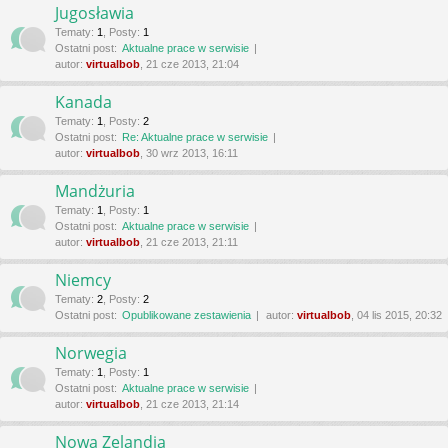
Jugosławia
Tematy
:
1
,
Posty
:
1
Ostatni post:
Aktualne prace w serwisie
autor:
virtualbob
, 21 cze 2013, 21:04
Kanada
Tematy
:
1
,
Posty
:
2
Ostatni post:
Re: Aktualne prace w serwisie
autor:
virtualbob
, 30 wrz 2013, 16:11
Mandżuria
Tematy
:
1
,
Posty
:
1
Ostatni post:
Aktualne prace w serwisie
autor:
virtualbob
, 21 cze 2013, 21:11
Niemcy
Tematy
:
2
,
Posty
:
2
Ostatni post:
Opublikowane zestawienia
autor:
virtualbob
, 04 lis 2015, 20:32
Norwegia
Tematy
:
1
,
Posty
:
1
Ostatni post:
Aktualne prace w serwisie
autor:
virtualbob
, 21 cze 2013, 21:14
Nowa Zelandia