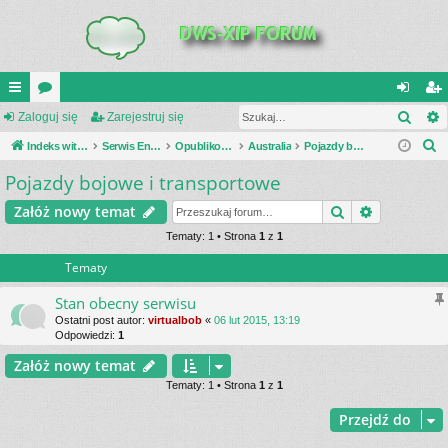
Szuk
UI
Zaloguj się
or
Zarejestruj się
al
ar
S
C
Indeks witryny
a
Serwis Encyklopedia Uzbrojenia
Opublikowane zestawienia
Australia
Pojazdy bojowe i transportowe
og
ej
z
Pojazdy bojowe i transportowe
K
uj
es
u
_L
si
tru
Szukaj
Wyszukiwa
Załóż nowy temat
k
a
IN
Tematy: 1 • Strona
1
z
1
ę
j
j
Tematy
K
si
S
ę
Stan obecny serwisu
Ostatni post autor:
virtualbob
«
06 lut 2015, 13:19
Odpowiedzi:
1
Załóż nowy temat
Tematy: 1 • Strona
1
z
1
Przejdź do