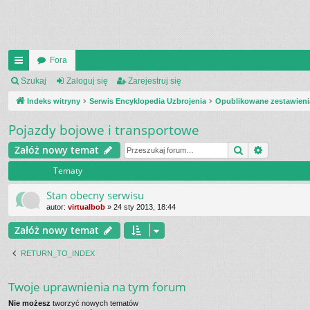
Fora
UI
Szukaj
Zaloguj się
Zarejestruj się
C
Indeks witryny
Serwis Encyklopedia Uzbrojenia
Opublikowane zestawieni
K
Pojazdy bojowe i transportowe
_L
Szukaj
Wyszukiw
Załóż nowy temat
IN
Tematy
K
Stan obecny serwisu
S
autor:
virtualbob
»
24 sty 2013, 18:44
Załóż nowy temat
RETURN_TO_INDEX
Twoje uprawnienia na tym forum
Nie możesz
tworzyć nowych tematów