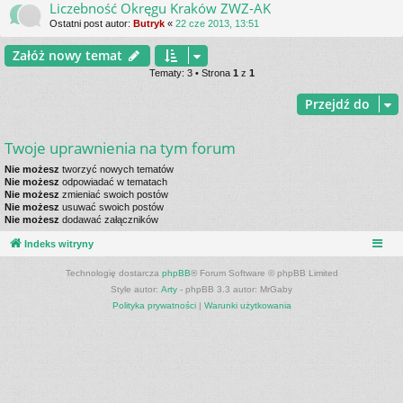
Liczebność Okręgu Kraków ZWZ-AK
Ostatni post autor:
Butryk
«
22 cze 2013, 13:51
Załóż nowy temat
Tematy: 3 • Strona
1
z
1
Przejdź do
Twoje uprawnienia na tym forum
Nie możesz
tworzyć nowych tematów
Nie możesz
odpowiadać w tematach
Nie możesz
zmieniać swoich postów
Nie możesz
usuwać swoich postów
Nie możesz
dodawać załączników
Indeks witryny
Technologię dostarcza
phpBB
® Forum Software © phpBB Limited
Style autor:
Arty
- phpBB 3.3 autor: MrGaby
Polityka prywatności
|
Warunki użytkowania