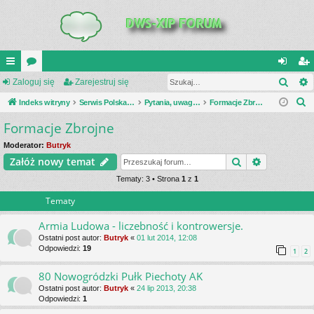
Szuk
UI
Zaloguj się
or
Zarejestruj się
al
ar
S
C
Indeks witryny
a
Serwis Polska Podziemna
Pytania, uwagi, dyskusje
Formacje Zbrojne
og
ej
z
Formacje Zbrojne
K
uj
es
u
_L
si
tru
Moderator:
Butryk
k
Szukaj
Wyszukiwa
Załóż nowy temat
a
IN
ę
j
j
Tematy: 3 • Strona
1
z
1
K
si
Tematy
S
ę
Armia Ludowa - liczebność i kontrowersje.
Ostatni post autor:
Butryk
«
01 lut 2014, 12:08
Odpowiedzi:
19
1
2
80 Nowogródzki Pułk Piechoty AK
Ostatni post autor:
Butryk
«
24 lip 2013, 20:38
Odpowiedzi:
1