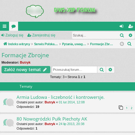
Szuk
UI
Zaloguj się
or
Zarejestruj się
al
ar
S
C
Indeks witryny
a
Serwis Polska Podziemna
Pytania, uwagi, dyskusje
Formacje Zbrojne
og
ej
z
Formacje Zbrojne
K
uj
es
u
_L
si
tru
Moderator:
Butryk
k
Szukaj
Wyszukiwa
Załóż nowy temat
a
IN
ę
j
j
Tematy: 3 • Strona
1
z
1
K
si
Tematy
S
ę
Armia Ludowa - liczebność i kontrowersje.
Ostatni post autor:
Butryk
«
01 lut 2014, 12:08
Odpowiedzi:
19
1
2
80 Nowogródzki Pułk Piechoty AK
Ostatni post autor:
Butryk
«
24 lip 2013, 20:38
Odpowiedzi:
1