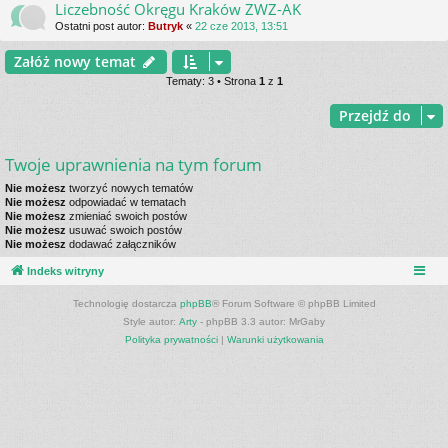
Liczebność Okręgu Kraków ZWZ-AK
Ostatni post autor:
Butryk
«
22 cze 2013, 13:51
Załóż nowy temat
Tematy: 3 • Strona
1
z
1
Przejdź do
Twoje uprawnienia na tym forum
Nie możesz
tworzyć nowych tematów
Nie możesz
odpowiadać w tematach
Nie możesz
zmieniać swoich postów
Nie możesz
usuwać swoich postów
Nie możesz
dodawać załączników
Indeks witryny
Technologię dostarcza
phpBB
® Forum Software © phpBB Limited
Style autor:
Arty
- phpBB 3.3 autor: MrGaby
Polityka prywatności
|
Warunki użytkowania