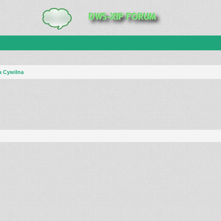
a Cywilna
anie zaawansowane