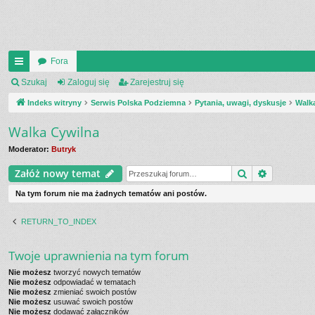
Fora
UI
Szukaj
Zaloguj się
Zarejestruj się
C
Indeks witryny
Serwis Polska Podziemna
Pytania, uwagi, dyskusje
Walk
K
Walka Cywilna
_L
Moderator:
Butryk
IN
Szukaj
Wyszukiw
Załóż nowy temat
K
Na tym forum nie ma żadnych tematów ani postów.
S
RETURN_TO_INDEX
Twoje uprawnienia na tym forum
Nie możesz
tworzyć nowych tematów
Nie możesz
odpowiadać w tematach
Nie możesz
zmieniać swoich postów
Nie możesz
usuwać swoich postów
Nie możesz
dodawać załączników