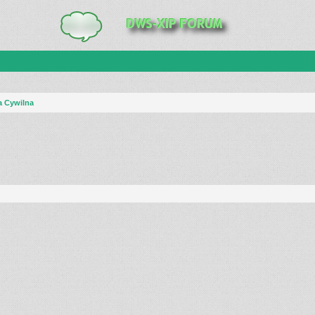
a Cywilna
anie zaawansowane