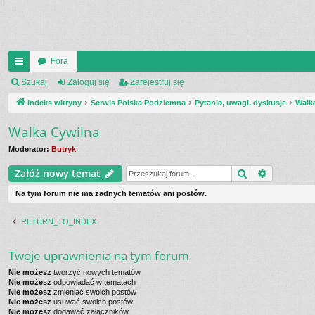
Fora
UI
Szukaj
Zaloguj się
Zarejestruj się
C
Indeks witryny
Serwis Polska Podziemna
Pytania, uwagi, dyskusje
Walk
K
Walka Cywilna
_L
Moderator:
Butryk
IN
Szukaj
Wyszukiw
Załóż nowy temat
K
Na tym forum nie ma żadnych tematów ani postów.
S
RETURN_TO_INDEX
Twoje uprawnienia na tym forum
Nie możesz
tworzyć nowych tematów
Nie możesz
odpowiadać w tematach
Nie możesz
zmieniać swoich postów
Nie możesz
usuwać swoich postów
Nie możesz
dodawać załączników