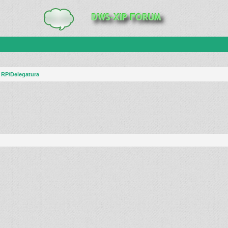
 RP/Delegatura
anie zaawansowane