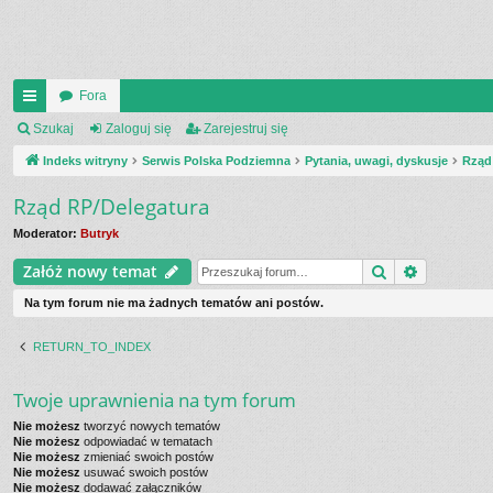
Fora
UI
Szukaj
Zaloguj się
Zarejestruj się
C
Indeks witryny
Serwis Polska Podziemna
Pytania, uwagi, dyskusje
Rząd
K
Rząd RP/Delegatura
_L
Moderator:
Butryk
IN
Szukaj
Wyszukiw
Załóż nowy temat
K
Na tym forum nie ma żadnych tematów ani postów.
S
RETURN_TO_INDEX
Twoje uprawnienia na tym forum
Nie możesz
tworzyć nowych tematów
Nie możesz
odpowiadać w tematach
Nie możesz
zmieniać swoich postów
Nie możesz
usuwać swoich postów
Nie możesz
dodawać załączników