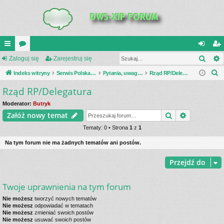
Szuk
UI
Zaloguj się
or
Zarejestruj się
al
ar
S
C
Indeks witryny
a
Serwis Polska Podziemna
Pytania, uwagi, dyskusje
Rząd RP/Delegatura
og
ej
z
Rząd RP/Delegatura
K
uj
es
u
_L
si
tru
Moderator:
Butryk
k
Szukaj
Wyszukiwa
Załóż nowy temat
a
IN
ę
j
j
Tematy: 0 • Strona
1
z
1
K
si
Na tym forum nie ma żadnych tematów ani postów.
S
ę
Przejdź do
Twoje uprawnienia na tym forum
Nie możesz
tworzyć nowych tematów
Nie możesz
odpowiadać w tematach
Nie możesz
zmieniać swoich postów
Nie możesz
usuwać swoich postów