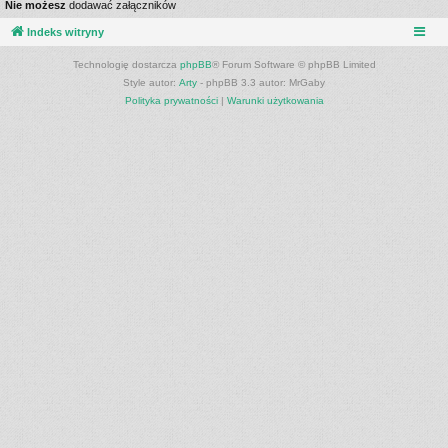
Nie możesz
dodawać załączników
Indeks witryny
Technologię dostarcza
phpBB
® Forum Software © phpBB Limited
Style autor:
Arty
- phpBB 3.3 autor: MrGaby
Polityka prywatności
|
Warunki użytkowania