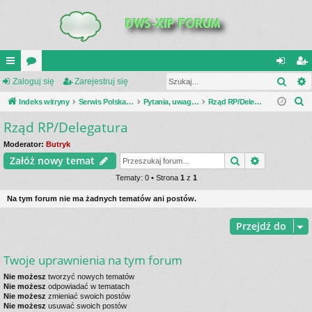
Szuk
UI
Zaloguj się
or
Zarejestruj się
al
ar
S
C
Indeks witryny
a
Serwis Polska Podziemna
Pytania, uwagi, dyskusje
Rząd RP/Delegatura
og
ej
z
Rząd RP/Delegatura
K
uj
es
u
_L
si
tru
Moderator:
Butryk
k
Szukaj
Wyszukiwa
Załóż nowy temat
a
IN
ę
j
j
Tematy: 0 • Strona
1
z
1
K
si
Na tym forum nie ma żadnych tematów ani postów.
S
ę
Przejdź do
Twoje uprawnienia na tym forum
Nie możesz
tworzyć nowych tematów
Nie możesz
odpowiadać w tematach
Nie możesz
zmieniać swoich postów
Nie możesz
usuwać swoich postów