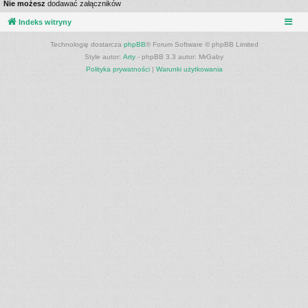
Nie możesz
dodawać załączników
Indeks witryny
Technologię dostarcza
phpBB
® Forum Software © phpBB Limited
Style autor:
Arty
- phpBB 3.3 autor: MrGaby
Polityka prywatności
|
Warunki użytkowania