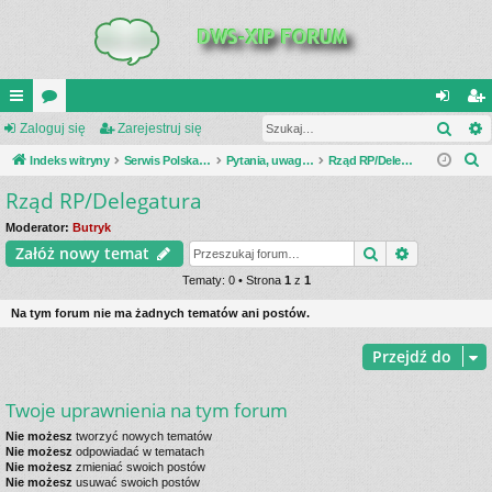
Szuk
UI
Zaloguj się
or
Zarejestruj się
al
ar
S
C
Indeks witryny
a
Serwis Polska Podziemna
Pytania, uwagi, dyskusje
Rząd RP/Delegatura
og
ej
z
Rząd RP/Delegatura
K
uj
es
u
_L
si
tru
Moderator:
Butryk
k
Szukaj
Wyszukiwa
Załóż nowy temat
a
IN
ę
j
j
Tematy: 0 • Strona
1
z
1
K
si
Na tym forum nie ma żadnych tematów ani postów.
S
ę
Przejdź do
Twoje uprawnienia na tym forum
Nie możesz
tworzyć nowych tematów
Nie możesz
odpowiadać w tematach
Nie możesz
zmieniać swoich postów
Nie możesz
usuwać swoich postów