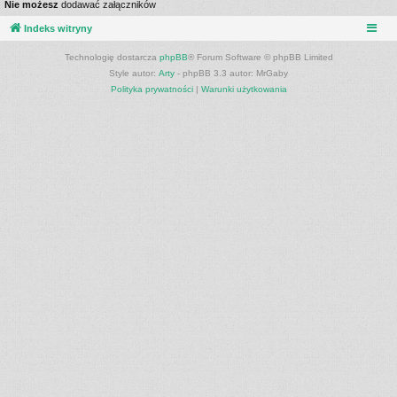
Nie możesz
dodawać załączników
Indeks witryny
Technologię dostarcza
phpBB
® Forum Software © phpBB Limited
Style autor:
Arty
- phpBB 3.3 autor: MrGaby
Polityka prywatności
|
Warunki użytkowania