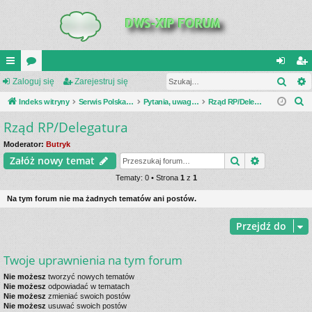
Szuk
UI
Zaloguj się
or
Zarejestruj się
al
ar
S
C
Indeks witryny
a
Serwis Polska Podziemna
Pytania, uwagi, dyskusje
Rząd RP/Delegatura
og
ej
z
Rząd RP/Delegatura
K
uj
es
u
_L
si
tru
Moderator:
Butryk
k
Szukaj
Wyszukiwa
Załóż nowy temat
a
IN
ę
j
j
Tematy: 0 • Strona
1
z
1
K
si
Na tym forum nie ma żadnych tematów ani postów.
S
ę
Przejdź do
Twoje uprawnienia na tym forum
Nie możesz
tworzyć nowych tematów
Nie możesz
odpowiadać w tematach
Nie możesz
zmieniać swoich postów
Nie możesz
usuwać swoich postów