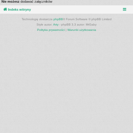
Nie możesz
dodawać załączników
Indeks witryny
Technologię dostarcza
phpBB
® Forum Software © phpBB Limited
Style autor:
Arty
- phpBB 3.3 autor: MrGaby
Polityka prywatności
|
Warunki użytkowania