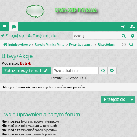
Szuk
UI
Zaloguj się
or
Zarejestruj się
al
ar
S
C
Indeks witryny
a
Serwis Polska Podziemna
Pytania, uwagi, dyskusje
Bitwy/Akcje
og
ej
z
Bitwy/Akcje
K
uj
es
u
_L
si
tru
Moderator:
Butryk
k
Szukaj
Wyszukiwa
Załóż nowy temat
a
IN
ę
j
j
Tematy: 0 • Strona
1
z
1
K
si
Na tym forum nie ma żadnych tematów ani postów.
S
ę
Przejdź do
Twoje uprawnienia na tym forum
Nie możesz
tworzyć nowych tematów
Nie możesz
odpowiadać w tematach
Nie możesz
zmieniać swoich postów
Nie możesz
usuwać swoich postów