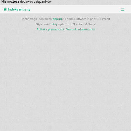
Nie możesz
dodawać załączników
Indeks witryny
Technologię dostarcza
phpBB
® Forum Software © phpBB Limited
Style autor:
Arty
- phpBB 3.3 autor: MrGaby
Polityka prywatności
|
Warunki użytkowania