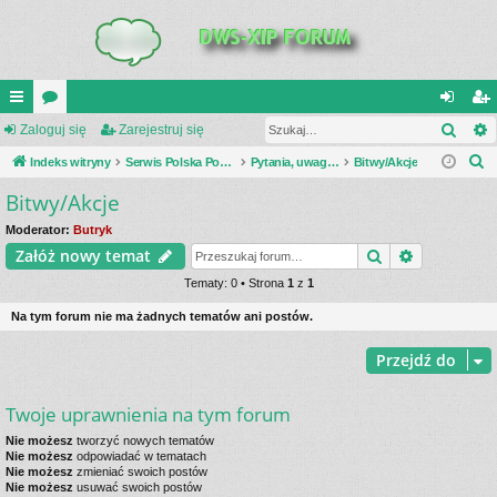
Szuk
UI
Zaloguj się
or
Zarejestruj się
al
ar
S
C
Indeks witryny
a
Serwis Polska Podziemna
Pytania, uwagi, dyskusje
Bitwy/Akcje
og
ej
z
Bitwy/Akcje
K
uj
es
u
_L
si
tru
Moderator:
Butryk
k
Szukaj
Wyszukiwa
Załóż nowy temat
a
IN
ę
j
j
Tematy: 0 • Strona
1
z
1
K
si
Na tym forum nie ma żadnych tematów ani postów.
S
ę
Przejdź do
Twoje uprawnienia na tym forum
Nie możesz
tworzyć nowych tematów
Nie możesz
odpowiadać w tematach
Nie możesz
zmieniać swoich postów
Nie możesz
usuwać swoich postów