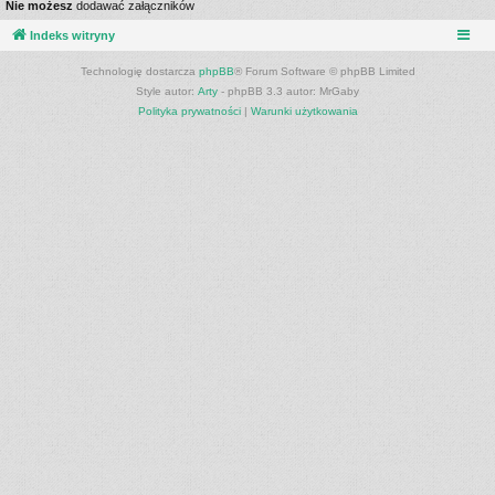
Nie możesz
dodawać załączników
Indeks witryny
Technologię dostarcza
phpBB
® Forum Software © phpBB Limited
Style autor:
Arty
- phpBB 3.3 autor: MrGaby
Polityka prywatności
|
Warunki użytkowania