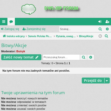
Szuk
UI
Zaloguj się
or
Zarejestruj się
al
ar
S
C
Indeks witryny
a
Serwis Polska Podziemna
Pytania, uwagi, dyskusje
Bitwy/Akcje
og
ej
z
Bitwy/Akcje
K
uj
es
u
_L
si
tru
Moderator:
Butryk
k
Szukaj
Wyszukiwa
Załóż nowy temat
a
IN
ę
j
j
Tematy: 0 • Strona
1
z
1
K
si
Na tym forum nie ma żadnych tematów ani postów.
S
ę
Przejdź do
Twoje uprawnienia na tym forum
Nie możesz
tworzyć nowych tematów
Nie możesz
odpowiadać w tematach
Nie możesz
zmieniać swoich postów
Nie możesz
usuwać swoich postów