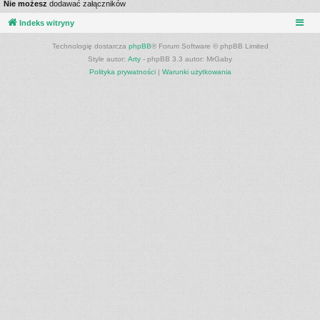
Nie możesz
dodawać załączników
Indeks witryny
Technologię dostarcza
phpBB
® Forum Software © phpBB Limited
Style autor:
Arty
- phpBB 3.3 autor: MrGaby
Polityka prywatności
|
Warunki użytkowania