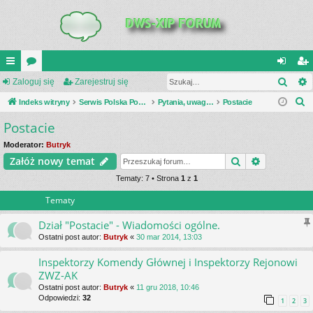
Szuk
UI
Zaloguj się
or
Zarejestruj się
al
ar
S
C
Indeks witryny
a
Serwis Polska Podziemna
Pytania, uwagi, dyskusje
Postacie
og
ej
z
Postacie
K
uj
es
u
_L
si
tru
Moderator:
Butryk
k
Szukaj
Wyszukiwa
Załóż nowy temat
a
IN
ę
j
j
Tematy: 7 • Strona
1
z
1
K
si
Tematy
S
ę
Dział "Postacie" - Wiadomości ogólne.
Ostatni post autor:
Butryk
«
30 mar 2014, 13:03
Inspektorzy Komendy Głównej i Inspektorzy Rejonowi
ZWZ-AK
Ostatni post autor:
Butryk
«
11 gru 2018, 10:46
Odpowiedzi:
32
1
2
3