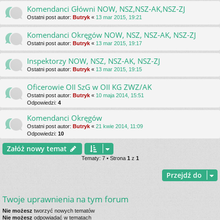
Komendanci Główni NOW, NSZ,NSZ-AK,NSZ-ZJ
Ostatni post autor:
Butryk
«
13 mar 2015, 19:21
Komendanci Okręgów NOW, NSZ, NSZ-AK, NSZ-ZJ
Ostatni post autor:
Butryk
«
13 mar 2015, 19:17
Inspektorzy NOW, NSZ, NSZ-AK, NSZ-ZJ
Ostatni post autor:
Butryk
«
13 mar 2015, 19:15
Oficerowie OII SzG w OII KG ZWZ/AK
Ostatni post autor:
Butryk
«
10 maja 2014, 15:51
Odpowiedzi:
4
Komendanci Okręgów
Ostatni post autor:
Butryk
«
21 kwie 2014, 11:09
Odpowiedzi:
10
Załóż nowy temat
Tematy: 7 • Strona
1
z
1
Przejdź do
Twoje uprawnienia na tym forum
Nie możesz
tworzyć nowych tematów
Nie możesz
odpowiadać w tematach