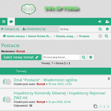
Szuk
UI
Zaloguj się
or
Zarejestruj się
al
ar
S
C
Indeks witryny
a
Serwis Polska Podziemna
Pytania, uwagi, dyskusje
Postacie
og
ej
z
Postacie
K
uj
es
u
_L
si
tru
Moderator:
Butryk
k
Szukaj
Wyszukiwa
Załóż nowy temat
a
IN
ę
j
j
Tematy: 7 • Strona
1
z
1
K
si
Tematy
S
ę
Dział "Postacie" - Wiadomości ogólne.
Ostatni post autor:
Butryk
«
30 mar 2014, 13:03
Inspektorzy Komendy Głównej i Inspektorzy Rejonowi
ZWZ-AK
Ostatni post autor:
Butryk
«
11 gru 2018, 10:46
Odpowiedzi:
32
1
2
3