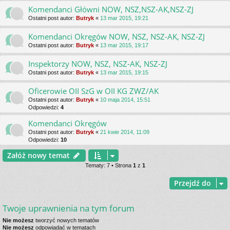
Komendanci Główni NOW, NSZ,NSZ-AK,NSZ-ZJ
Ostatni post autor:
Butryk
«
13 mar 2015, 19:21
Komendanci Okręgów NOW, NSZ, NSZ-AK, NSZ-ZJ
Ostatni post autor:
Butryk
«
13 mar 2015, 19:17
Inspektorzy NOW, NSZ, NSZ-AK, NSZ-ZJ
Ostatni post autor:
Butryk
«
13 mar 2015, 19:15
Oficerowie OII SzG w OII KG ZWZ/AK
Ostatni post autor:
Butryk
«
10 maja 2014, 15:51
Odpowiedzi:
4
Komendanci Okręgów
Ostatni post autor:
Butryk
«
21 kwie 2014, 11:09
Odpowiedzi:
10
Załóż nowy temat
Tematy: 7 • Strona
1
z
1
Przejdź do
Twoje uprawnienia na tym forum
Nie możesz
tworzyć nowych tematów
Nie możesz
odpowiadać w tematach