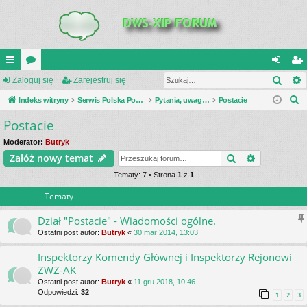
Szuk
UI
Zaloguj się
or
Zarejestruj się
al
ar
S
C
Indeks witryny
a
Serwis Polska Podziemna
Pytania, uwagi, dyskusje
Postacie
og
ej
z
Postacie
K
uj
es
u
_L
si
tru
Moderator:
Butryk
k
Szukaj
Wyszukiwa
Załóż nowy temat
a
IN
ę
j
j
Tematy: 7 • Strona
1
z
1
K
si
Tematy
S
ę
Dział "Postacie" - Wiadomości ogólne.
Ostatni post autor:
Butryk
«
30 mar 2014, 13:03
Inspektorzy Komendy Głównej i Inspektorzy Rejonowi
ZWZ-AK
Ostatni post autor:
Butryk
«
11 gru 2018, 10:46
Odpowiedzi:
32
1
2
3