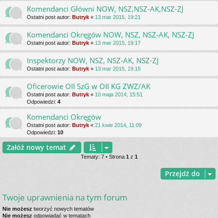
Komendanci Główni NOW, NSZ,NSZ-AK,NSZ-ZJ
Ostatni post autor:
Butryk
«
13 mar 2015, 19:21
Komendanci Okręgów NOW, NSZ, NSZ-AK, NSZ-ZJ
Ostatni post autor:
Butryk
«
13 mar 2015, 19:17
Inspektorzy NOW, NSZ, NSZ-AK, NSZ-ZJ
Ostatni post autor:
Butryk
«
13 mar 2015, 19:15
Oficerowie OII SzG w OII KG ZWZ/AK
Ostatni post autor:
Butryk
«
10 maja 2014, 15:51
Odpowiedzi:
4
Komendanci Okręgów
Ostatni post autor:
Butryk
«
21 kwie 2014, 11:09
Odpowiedzi:
10
Załóż nowy temat
Tematy: 7 • Strona
1
z
1
Przejdź do
Twoje uprawnienia na tym forum
Nie możesz
tworzyć nowych tematów
Nie możesz
odpowiadać w tematach