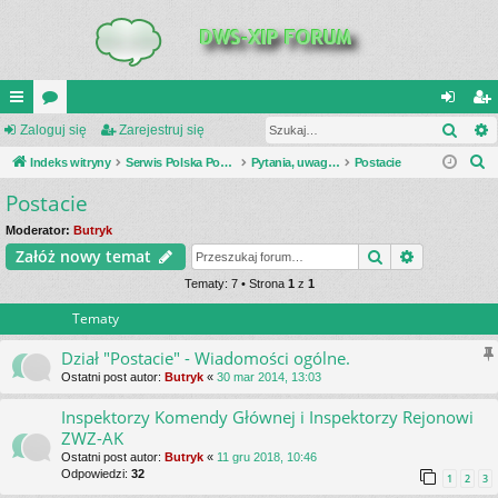
Szuk
UI
Zaloguj się
or
Zarejestruj się
al
ar
S
C
Indeks witryny
a
Serwis Polska Podziemna
Pytania, uwagi, dyskusje
Postacie
og
ej
z
Postacie
K
uj
es
u
_L
si
tru
Moderator:
Butryk
k
Szukaj
Wyszukiwa
Załóż nowy temat
a
IN
ę
j
j
Tematy: 7 • Strona
1
z
1
K
si
Tematy
S
ę
Dział "Postacie" - Wiadomości ogólne.
Ostatni post autor:
Butryk
«
30 mar 2014, 13:03
Inspektorzy Komendy Głównej i Inspektorzy Rejonowi
ZWZ-AK
Ostatni post autor:
Butryk
«
11 gru 2018, 10:46
Odpowiedzi:
32
1
2
3