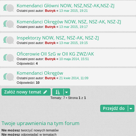
Komendanci Główni NOW, NSZ,NSZ-AK,NSZ-ZJ
Ostatni post autor:
Butryk
«
13 mar 2015, 19:21
Komendanci Okręgów NOW, NSZ, NSZ-AK, NSZ-ZJ
Ostatni post autor:
Butryk
«
13 mar 2015, 19:17
Inspektorzy NOW, NSZ, NSZ-AK, NSZ-ZJ
Ostatni post autor:
Butryk
«
13 mar 2015, 19:15
Oficerowie OII SzG w OII KG ZWZ/AK
Ostatni post autor:
Butryk
«
10 maja 2014, 15:51
Odpowiedzi:
4
Komendanci Okręgów
Ostatni post autor:
Butryk
«
21 kwie 2014, 11:09
Odpowiedzi:
10
Załóż nowy temat
Tematy: 7 • Strona
1
z
1
Przejdź do
Twoje uprawnienia na tym forum
Nie możesz
tworzyć nowych tematów
Nie możesz
odpowiadać w tematach