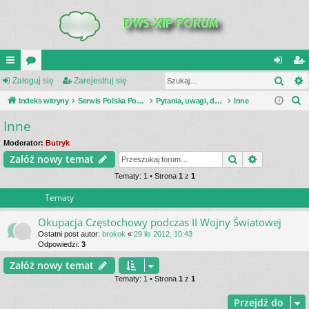
Szuk
UI
Zaloguj się
or
Zarejestruj się
al
ar
S
C
Indeks witryny
a
Serwis Polska Podziemna
Pytania, uwagi, dyskusje
Inne
og
ej
z
Inne
K
uj
es
u
_L
si
tru
Moderator:
Butryk
k
Szukaj
Wyszukiwa
Załóż nowy temat
a
IN
ę
j
j
Tematy: 1 • Strona
1
z
1
K
si
Tematy
S
ę
Okupacja Częstochowy podczas II Wojny Światowej
Ostatni post autor:
brokok
«
29 lis 2012, 10:43
Odpowiedzi:
3
Załóż nowy temat
Tematy: 1 • Strona
1
z
1
Przejdź do