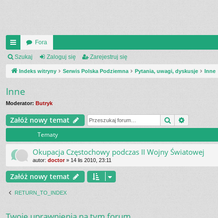
Fora
UI
Szukaj
Zaloguj się
Zarejestruj się
C
Indeks witryny
Serwis Polska Podziemna
Pytania, uwagi, dyskusje
Inne
K
Inne
_L
Moderator:
Butryk
IN
Szukaj
Wyszukiw
Załóż nowy temat
K
Tematy
S
Okupacja Częstochowy podczas II Wojny Światowej
autor:
doctor
»
14 lis 2010, 23:11
Załóż nowy temat
RETURN_TO_INDEX
Twoje uprawnienia na tym forum