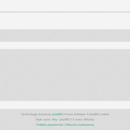
anie zaawansowane
Technologię dostarcza
phpBB
® Forum Software © phpBB Limited
Style autor:
Arty
- phpBB 3.3 autor: MrGaby
Polityka prywatności
|
Warunki użytkowania