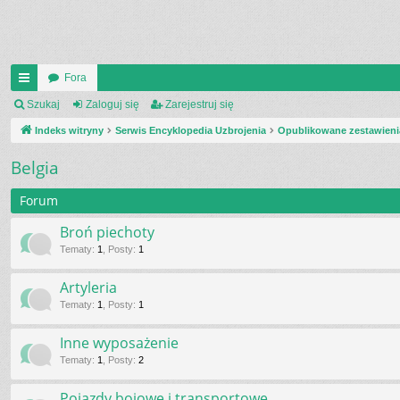
Fora
UI
Szukaj
Zaloguj się
Zarejestruj się
C
Indeks witryny
Serwis Encyklopedia Uzbrojenia
Opublikowane zestawieni
K
Belgia
_L
Forum
IN
Broń piechoty
K
Tematy
:
1
,
Posty
:
1
S
Artyleria
Tematy
:
1
,
Posty
:
1
Inne wyposażenie
Tematy
:
1
,
Posty
:
2
Pojazdy bojowe i transportowe