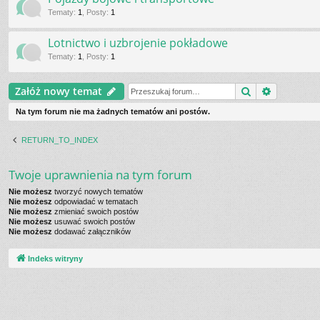
Tematy
:
1
,
Posty
:
1
Lotnictwo i uzbrojenie pokładowe
Tematy
:
1
,
Posty
:
1
Szukaj
Wyszukiw
Załóż nowy temat
Na tym forum nie ma żadnych tematów ani postów.
RETURN_TO_INDEX
Twoje uprawnienia na tym forum
Nie możesz
tworzyć nowych tematów
Nie możesz
odpowiadać w tematach
Nie możesz
zmieniać swoich postów
Nie możesz
usuwać swoich postów
Nie możesz
dodawać załączników
Indeks witryny