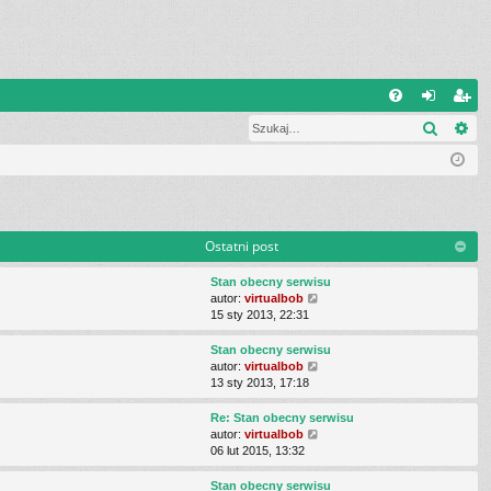
Q
Szukaj
Wy
FA
al
ar
Q
og
ej
uj
es
si
tru
Ostatni post
ę
j
Stan obecny serwisu
si
W
autor:
virtualbob
y
15 sty 2013, 22:31
ę
ś
w
Stan obecny serwisu
i
W
autor:
virtualbob
e
y
13 sty 2013, 17:18
t
ś
l
w
Re: Stan obecny serwisu
n
i
W
autor:
virtualbob
a
e
y
06 lut 2015, 13:32
j
t
ś
n
l
w
Stan obecny serwisu