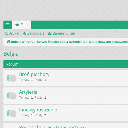
Fora
UI
Szukaj
Zaloguj się
Zarejestruj się
C
Indeks witryny
Serwis Encyklopedia Uzbrojenia
Opublikowane zestawieni
K
Belgia
_L
Forum
IN
Broń piechoty
K
Tematy
:
1
,
Posty
:
1
S
Artyleria
Tematy
:
1
,
Posty
:
1
Inne wyposażenie
Tematy
:
1
,
Posty
:
2
Pojazdy bojowe i transportowe