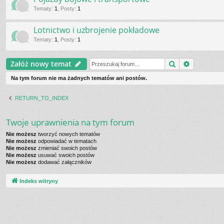
Tematy
:
1
,
Posty
:
1
Lotnictwo i uzbrojenie pokładowe
Tematy
:
1
,
Posty
:
1
Szukaj
Wyszukiw
Załóż nowy temat
Na tym forum nie ma żadnych tematów ani postów.
RETURN_TO_INDEX
Twoje uprawnienia na tym forum
Nie możesz
tworzyć nowych tematów
Nie możesz
odpowiadać w tematach
Nie możesz
zmieniać swoich postów
Nie możesz
usuwać swoich postów
Nie możesz
dodawać załączników
Indeks witryny