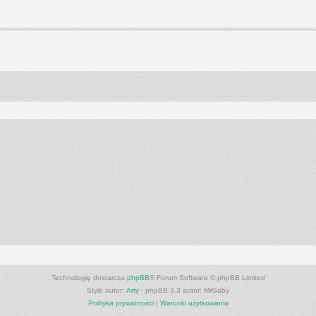
anie zaawansowane
Technologię dostarcza
phpBB
® Forum Software © phpBB Limited
Style autor:
Arty
- phpBB 3.3 autor: MrGaby
Polityka prywatności
|
Warunki użytkowania