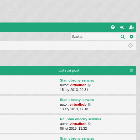
Q
Szukaj
Wy
FA
al
ar
Q
og
ej
uj
es
si
tru
Ostatni post
ę
j
Stan obecny serwisu
si
W
autor:
virtualbob
y
15 sty 2013, 22:31
ę
ś
w
Stan obecny serwisu
i
W
autor:
virtualbob
e
y
13 sty 2013, 17:18
t
ś
l
w
Re: Stan obecny serwisu
n
i
W
autor:
virtualbob
a
e
y
06 lut 2015, 13:32
j
t
ś
n
l
w
Stan obecny serwisu