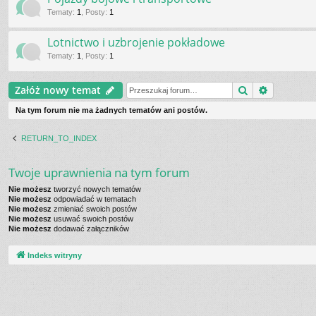
Tematy
:
1
,
Posty
:
1
Lotnictwo i uzbrojenie pokładowe
Tematy
:
1
,
Posty
:
1
Szukaj
Wyszukiw
Załóż nowy temat
Na tym forum nie ma żadnych tematów ani postów.
RETURN_TO_INDEX
Twoje uprawnienia na tym forum
Nie możesz
tworzyć nowych tematów
Nie możesz
odpowiadać w tematach
Nie możesz
zmieniać swoich postów
Nie możesz
usuwać swoich postów
Nie możesz
dodawać załączników
Indeks witryny