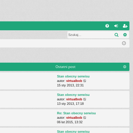
Q
Szukaj
Wy
FA
al
ar
Q
og
ej
uj
es
si
tru
Ostatni post
ę
j
Stan obecny serwisu
si
W
autor:
virtualbob
y
15 sty 2013, 22:31
ę
ś
w
Stan obecny serwisu
i
W
autor:
virtualbob
e
y
13 sty 2013, 17:18
t
ś
l
w
Re: Stan obecny serwisu
n
i
W
autor:
virtualbob
a
e
y
06 lut 2015, 13:32
j
t
ś
n
l
w
Stan obecny serwisu