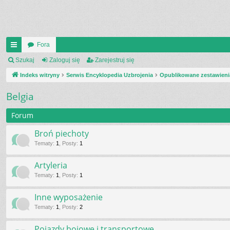
Fora
UI
Szukaj
Zaloguj się
Zarejestruj się
C
Indeks witryny
Serwis Encyklopedia Uzbrojenia
Opublikowane zestawieni
K
Belgia
_L
Forum
IN
Broń piechoty
K
Tematy
:
1
,
Posty
:
1
S
Artyleria
Tematy
:
1
,
Posty
:
1
Inne wyposażenie
Tematy
:
1
,
Posty
:
2
Pojazdy bojowe i transportowe