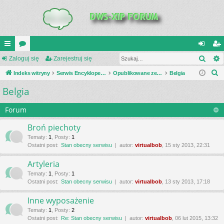
Szuk
UI
Zaloguj się
or
Zarejestruj się
al
ar
S
C
Indeks witryny
a
Serwis Encyklopedia Uzbrojenia
Opublikowane zestawienia
Belgia
og
ej
z
Belgia
K
uj
es
u
_L
si
tru
k
Forum
a
IN
ę
j
Broń piechoty
j
K
si
Tematy
:
1
,
Posty
:
1
Ostatni post:
Stan obecny serwisu
autor:
virtualbob
, 15 sty 2013, 22:31
S
ę
Artyleria
Tematy
:
1
,
Posty
:
1
Ostatni post:
Stan obecny serwisu
autor:
virtualbob
, 13 sty 2013, 17:18
Inne wyposażenie
Tematy
:
1
,
Posty
:
2
Ostatni post:
Re: Stan obecny serwisu
autor:
virtualbob
, 06 lut 2015, 13:32