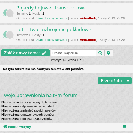
Pojazdy bojowe i transportowe
Tematy
:
1
,
Posty
:
1
Ostatni post:
Stan obecny serwisu
autor:
virtualbob
, 15 sty 2013, 22:28
Lotnictwo i uzbrojenie pokładowe
Tematy
:
1
,
Posty
:
1
Ostatni post:
Stan obecny serwisu
autor:
virtualbob
, 13 sty 2013, 17:20
Szukaj
Wyszukiwa
Załóż nowy temat
Tematy: 0 • Strona
1
z
1
Na tym forum nie ma żadnych tematów ani postów.
Przejdź do
Twoje uprawnienia na tym forum
Nie możesz
tworzyć nowych tematów
Nie możesz
odpowiadać w tematach
Nie możesz
zmieniać swoich postów
Nie możesz
usuwać swoich postów
Nie możesz
dodawać załączników
Indeks witryny