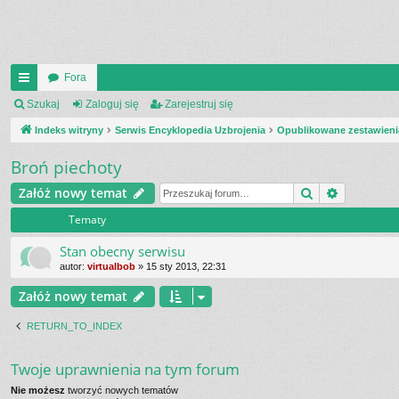
Fora
UI
Szukaj
Zaloguj się
Zarejestruj się
C
Indeks witryny
Serwis Encyklopedia Uzbrojenia
Opublikowane zestawieni
K
Broń piechoty
_L
Szukaj
Wyszukiw
Załóż nowy temat
IN
Tematy
K
Stan obecny serwisu
S
autor:
virtualbob
»
15 sty 2013, 22:31
Załóż nowy temat
RETURN_TO_INDEX
Twoje uprawnienia na tym forum
Nie możesz
tworzyć nowych tematów