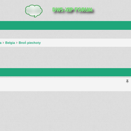
a
Belgia
Broń piechoty
anie zaawansowane