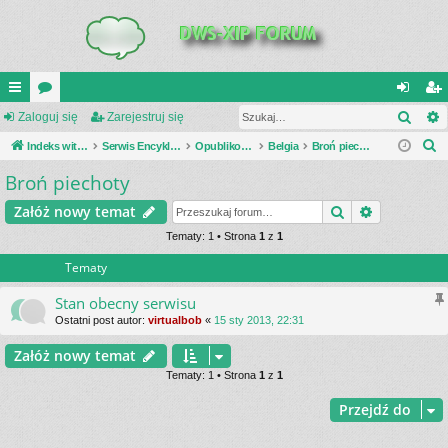
Szuk
UI
Zaloguj się
or
Zarejestruj się
al
ar
S
C
Indeks witryny
a
Serwis Encyklopedia Uzbrojenia
Opublikowane zestawienia
Belgia
Broń piechoty
og
ej
z
Broń piechoty
K
uj
es
u
_L
si
tru
Szukaj
Wyszukiwa
Załóż nowy temat
k
a
IN
Tematy: 1 • Strona
1
z
1
ę
j
j
Tematy
K
si
S
ę
Stan obecny serwisu
Ostatni post autor:
virtualbob
«
15 sty 2013, 22:31
Załóż nowy temat
Tematy: 1 • Strona
1
z
1
Przejdź do