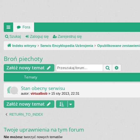
Fora
UI
Szukaj
Zaloguj się
Zarejestruj się
C
Indeks witryny
Serwis Encyklopedia Uzbrojenia
Opublikowane zestawieni
K
Broń piechoty
_L
Szukaj
Wyszukiw
Załóż nowy temat
IN
Tematy
K
Stan obecny serwisu
S
autor:
virtualbob
»
15 sty 2013, 22:31
Załóż nowy temat
RETURN_TO_INDEX
Twoje uprawnienia na tym forum
Nie możesz
tworzyć nowych tematów