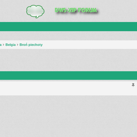
a
Belgia
Broń piechoty
anie zaawansowane