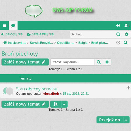
Szuk
UI
Zaloguj się
or
Zarejestruj się
al
ar
S
C
Indeks witryny
a
Serwis Encyklopedia Uzbrojenia
Opublikowane zestawienia
Belgia
Broń piechoty
og
ej
z
Broń piechoty
K
uj
es
u
_L
si
tru
Szukaj
Wyszukiwa
Załóż nowy temat
k
a
IN
Tematy: 1 • Strona
1
z
1
ę
j
j
Tematy
K
si
S
ę
Stan obecny serwisu
Ostatni post autor:
virtualbob
«
15 sty 2013, 22:31
Załóż nowy temat
Tematy: 1 • Strona
1
z
1
Przejdź do