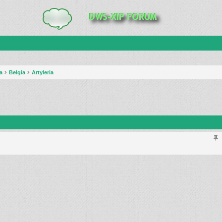
a
Belgia
Artyleria
anie zaawansowane