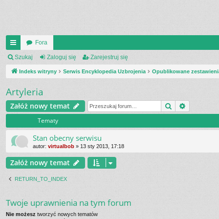
Fora
UI
Szukaj
Zaloguj się
Zarejestruj się
C
Indeks witryny
Serwis Encyklopedia Uzbrojenia
Opublikowane zestawieni
K
Artyleria
_L
Szukaj
Wyszukiw
Załóż nowy temat
IN
Tematy
K
Stan obecny serwisu
S
autor:
virtualbob
»
13 sty 2013, 17:18
Załóż nowy temat
RETURN_TO_INDEX
Twoje uprawnienia na tym forum
Nie możesz
tworzyć nowych tematów