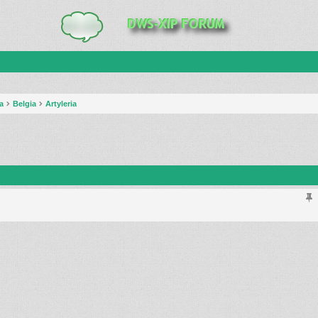
a
Belgia
Artyleria
anie zaawansowane