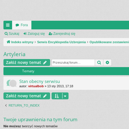
Fora
UI
Szukaj
Zaloguj się
Zarejestruj się
C
Indeks witryny
Serwis Encyklopedia Uzbrojenia
Opublikowane zestawieni
K
Artyleria
_L
Szukaj
Wyszukiw
Załóż nowy temat
IN
Tematy
K
Stan obecny serwisu
S
autor:
virtualbob
»
13 sty 2013, 17:18
Załóż nowy temat
RETURN_TO_INDEX
Twoje uprawnienia na tym forum
Nie możesz
tworzyć nowych tematów