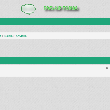
a
Belgia
Artyleria
anie zaawansowane