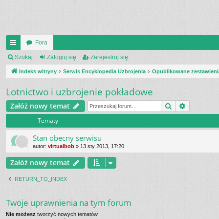
Fora
UI
Szukaj
Zaloguj się
Zarejestruj się
C
Indeks witryny
Serwis Encyklopedia Uzbrojenia
Opublikowane zestawieni
K
Lotnictwo i uzbrojenie pokładowe
_L
Szukaj
Wyszukiw
Załóż nowy temat
IN
Tematy
K
Stan obecny serwisu
S
autor:
virtualbob
»
13 sty 2013, 17:20
Załóż nowy temat
RETURN_TO_INDEX
Twoje uprawnienia na tym forum
Nie możesz
tworzyć nowych tematów